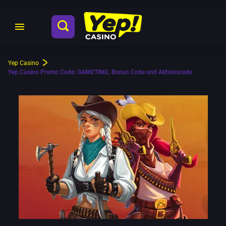
Yep Casino
Yep Casino Promo Code: GAMETIME, Bonus Code und Aktionscode